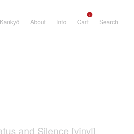
0
Kankyō
About
Info
Cart
Search
atus and Silence [vinyl]