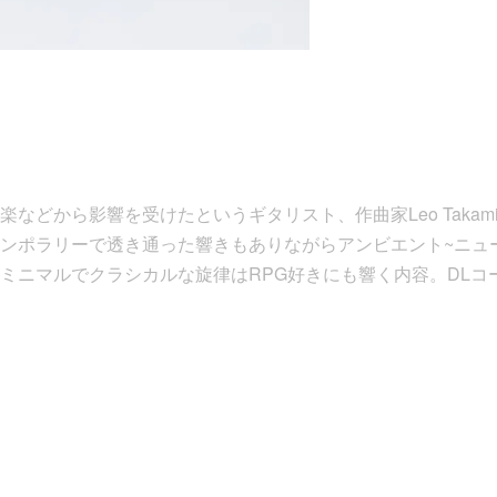
などから影響を受けたというギタリスト、作曲家Leo Takami
ンポラリーで透き通った響きもありながらアンビエント~ニュ
ミニマルでクラシカルな旋律はRPG好きにも響く内容。DLコー