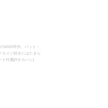
の2020年作。パット・
ーエイジ好きにはたまら
ド付属[Hタカハシ]