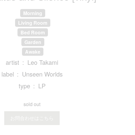
Morning
Living Room
Bed Room
Garden
Awake
artist
Leo Takami
label
Unseen Worlds
type
LP
sold out
お問合わせはこちら