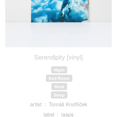
Serendipity [vinyl]
Night
Bed Room
Work
Sleep
artist
Tomáš Knoflíček
label
laaps