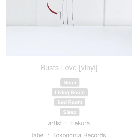
Busts Love [vinyl]
Noon
Living Room
Bed Room
Sleep
artist
Hekura
label
Tokonoma Records