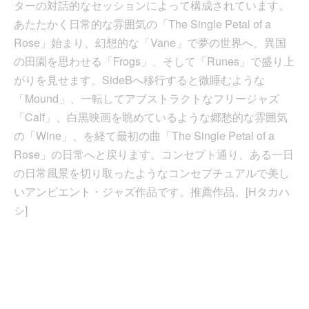
ターの対話的なセッションによって構成されています。
あたたかく日常的な雰囲気の「The Single Petal of a
Rose」始まり、幻想的な「Vane」で夢の世界へ、異国
の田園を思わせる「Frogs」、そして「Runes」で盛り上
がりを見せます。SideBへ移行すると微睡むような
「Mound」、一転してアブストラクトなフリージャズ
「Calf」、白黒映画を眺めているような郷愁的な雰囲気
の「Wine」、を経て最初の曲「The Single Petal of a
Rose」の日常へと戻ります。コンセプト通り、ある一日
の日常風景を切り取ったようなコンセプチュアルで美し
いアンビエント・ジャズ作品です。推薦作品。[Hタカハ
シ]