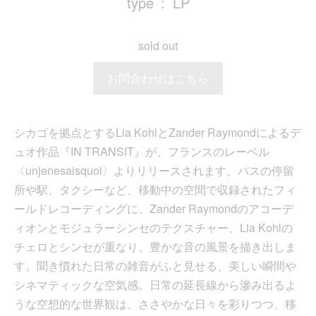
type
LP
sold out
お問合わせはこちら
シカゴを拠点とするLia KohlとZander Raymondによるデ
ュオ作品『IN TRANSIT』が、フランスのレーベル
〈unjenesaisquoi〉よりリリースされます。バスの停留
所や駅、タクシーなど、移動中の空間で収録されたフィ
ールドレコーディングに、Zander Raymondのアコーデ
ィオンとモジュラーシンセのテクスチャー、Lia Kohlの
チェロとシンセが重なり、豊かな音の風景を描き出しま
す。聞き慣れた日常の雑音がふと見せる、美しい瞬間や
シネマティックな空気感。日常の延長線から滲み出るよ
うな空想的な世界観は、ささやかな日々を彩りつつ、移