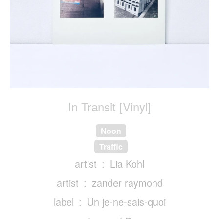
In Transit [Vinyl]
Noon
Traffic
artist
Lia Kohl
artist
zander raymond
label
Un je-ne-sais-quoi