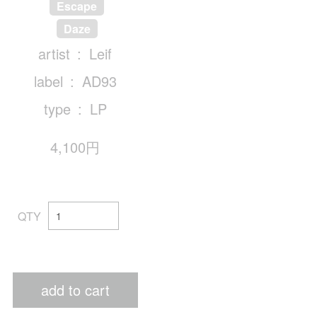
Escape
Daze
artist
Leif
label
AD93
type
LP
4,100円
QTY
add to cart