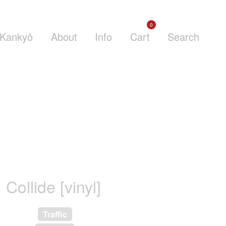
0
Kankyō
About
Info
Cart
Search
Collide [vinyl]
Traffic