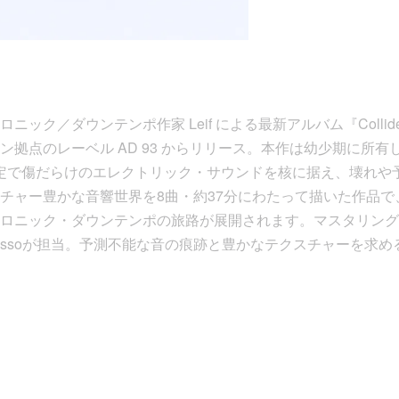
ニック／ダウンテンポ作家 Leif による最新アルバム『Colli
ン拠点のレーベル AD 93 からリリース。本作は幼少期に所
安定で傷だらけのエレクトリック・サウンドを核に据え、壊れや
チャー豊かな音響世界を8曲・約37分にわたって描いた作品で
ニック・ダウンテンポの旅路が展開されます。マスタリングはKass
Tirabassoが担当。予測不能な音の痕跡と豊かなテクスチャーを