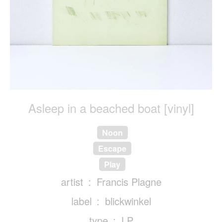
Asleep in a beached boat [vinyl]
Noon
Escape
Play
artist
Francis Plagne
label
blickwinkel
type
LP