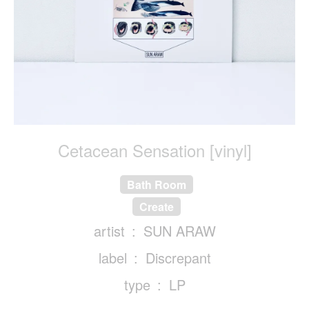
Cetacean Sensation [vinyl]
Bath Room
Create
artist
SUN ARAW
label
Discrepant
type
LP