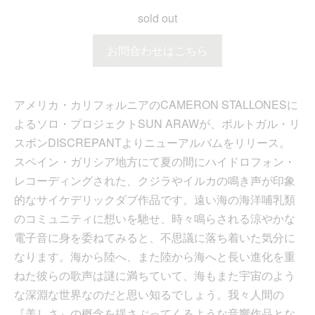
sold out
お問合わせはこちら
アメリカ・カリフォルニアのCAMERON STALLONESに
よるソロ・プロジェクトSUN ARAWが、ポルトガル・リ
スボンDISCREPANTよりニューアルバムをリリース。
スペイン・ガリシア地方にて夏の間にハイドロフォン・
レコーディングされた、クジラやイルカの鳴き声が印象
的なサイケデリックダブ作品です。遠い海の海洋哺乳類
のコミュニティに想いを馳せ、時々鳴らされる涼やかな
電子音に身を委ねてみると、不思議に落ち着いた気分に
なります。海から陸へ、また陸から海へと長い進化を重
ねた彼らの歌声は謎に満ちていて、海もまた宇宙のよう
な深淵な世界なのだと思い知るでしょう。我々人間の
『美しさ』の概念を揺さぶってくるような音響作品とな