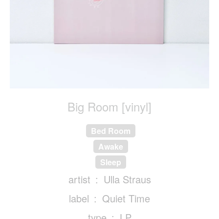
Big Room [vinyl]
Bed Room
Awake
Sleep
artist
Ulla Straus
label
Quiet Time
type
LP