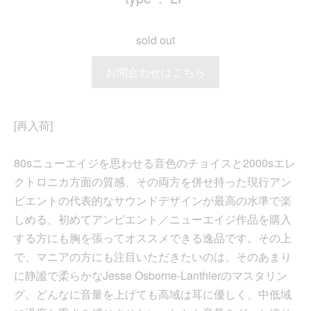
sold out
お問合わせはこちら
[再入荷]
80sニューエイジを思わせる音色のチョイスと2000sエレ
クトロニカ方面の質感、その両方を併せ持った現行アン
ビエントの代表的なサウンドデザインが最高の水準で楽
しめる、初めてアンビエント／ニューエイジ作品を購入
する方にも胸を張ってオススメできる逸品です。その上
で、マニアの方にも注目いただきたいのは、そのあまり
に静謐で柔らかなJesse Osborne-Lanthierのマスタリン
グ。どんなに音量を上げても高域は耳に優しく、中低域