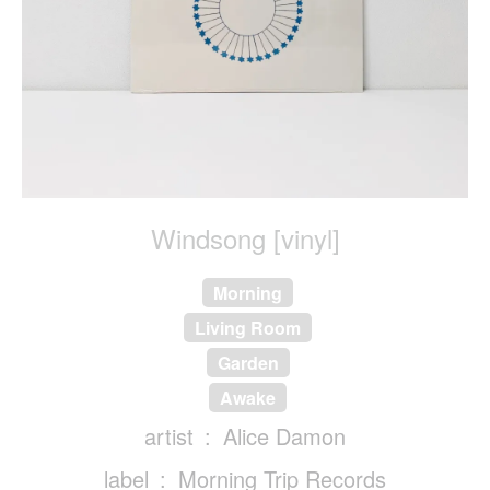
Windsong [vinyl]
Morning
Living Room
Garden
Awake
artist
Alice Damon
label
Morning Trip Records