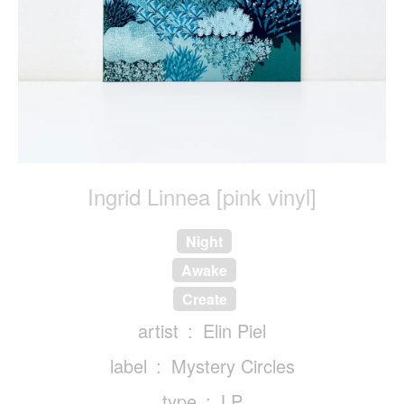
Ingrid Linnea [pink vinyl]
Night
Awake
Create
artist
Elin Piel
label
Mystery Circles
type
LP