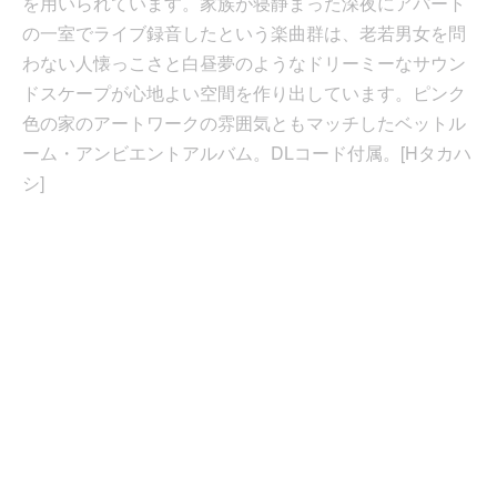
を用いられています。家族が寝静まった深夜にアパート
の一室でライブ録音したという楽曲群は、老若男女を問
わない人懐っこさと白昼夢のようなドリーミーなサウン
ドスケープが心地よい空間を作り出しています。ピンク
色の家のアートワークの雰囲気ともマッチしたベットル
ーム・アンビエントアルバム。DLコード付属。[Hタカハ
シ]