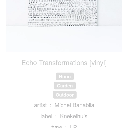
Echo Transformations [vinyl]
Noon
Garden
Outdoor
artist
Michel Banabila
label
Knekelhuis
type
LP