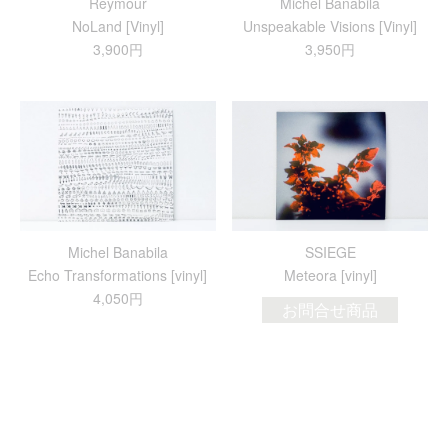
Reymour
Michel Banabila
NoLand [Vinyl]
Unspeakable Visions [Vinyl]
3,900円
3,950円
Michel Banabila
SSIEGE
Echo Transformations [vinyl]
Meteora [vinyl]
4,050円
お問合せ商品