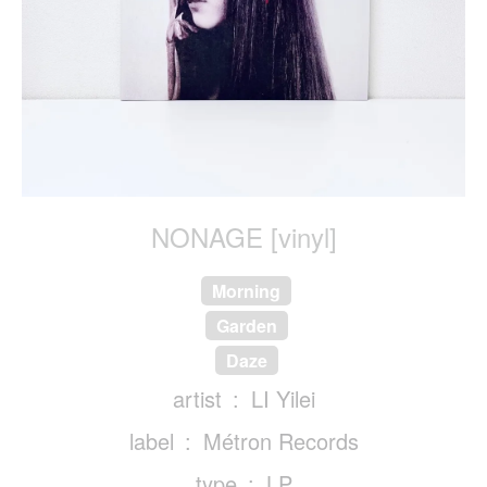
NONAGE [vinyl]
Morning
Garden
Daze
artist
LI Yilei
label
Métron Records
type
LP