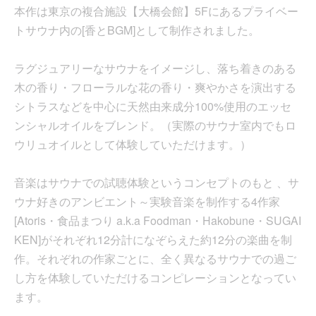
本作は東京の複合施設【大橋会館】5Fにあるプライベー
トサウナ内の[香とBGM]として制作されました。
ラグジュアリーなサウナをイメージし、落ち着きのある
木の香り・フローラルな花の香り・爽やかさを演出する
シトラスなどを中心に天然由来成分100%使用のエッセ
ンシャルオイルをブレンド。（実際のサウナ室内でもロ
ウリュオイルとして体験していただけます。）
音楽はサウナでの試聴体験というコンセプトのもと 、サ
ウナ好きのアンビエント～実験音楽を制作する4作家
[Atoris・食品まつり a.k.a Foodman・Hakobune・SUGAI
KEN]がそれぞれ12分計になぞらえた約12分の楽曲を制
作。それぞれの作家ごとに、全く異なるサウナでの過ご
し方を体験していただけるコンピレーションとなってい
ます。