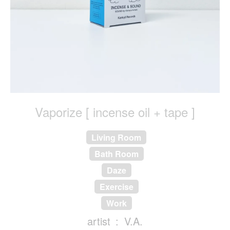
Vaporize [ incense oil + tape ]
Living Room
Bath Room
Daze
Exercise
Work
artist
V.A.