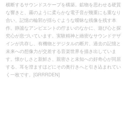
横断するサウンドスケープを構築。鉱物を思わせる硬質
な響きと、霧のように柔らかな電子音が幾重にも重なり
合い、記憶の輪郭が揺らぐような曖昧な残像を残す本
作。静謐なアンビエントの佇まいのなかに、遊び心と探
究心が息づいています。実験精神と緻密なサウンドデザ
インが共存し、有機物とデジタルの断片、過去の記憶と
未来への想像力が交差する音楽世界を描き出していま
す。懐かしさと新鮮さ、親密さと未知への好奇心が同居
する、耳を澄ますほどにその奥行きへと引き込まれてい
く一枚です。[GRRRDEN]