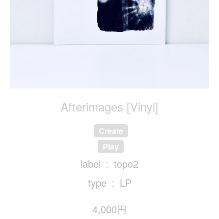
Afterimages [Vinyl]
Create
Play
label
topo2
type
LP
4,000円