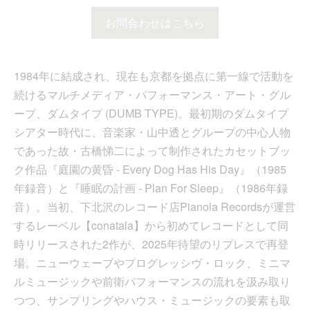
お問合わせはこちら
1984年に結成され、現在も京都を拠点に第一線で活動を
続けるマルチメディア・パフォーマンス・アート・グル
ープ、ダムタイプ (DUMB TYPE)。最初期のダムタイプ
シアター時代に、音楽家・山中透とグループの中心人物
であった故・古橋悌二によって制作されたカセットブッ
ク作品『庭園の黄昏 - Every Dog Has His Day』（1985
年録音）と『睡眠の計画 - Plan For Sleep』（1986年録
音）。当初、下北沢のレコード店Pianola Recordsが運営
するレーベル【conatala】から初めてレコードとして同
時リリースされた2作が、2025年待望のリプレスで再登
場。ニューウェーブやプログレッシヴ・ロック、ミニマ
ルミュージックや前衛パフォーマンスの流れを汲み取り
つつ、サンプリングやハウス・ミュージックの要素も取