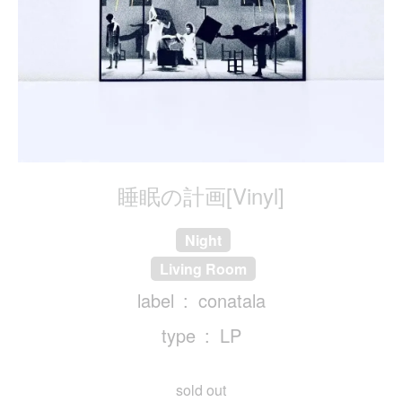
睡眠の計画[Vinyl]
Night
Living Room
label
conatala
type
LP
sold out