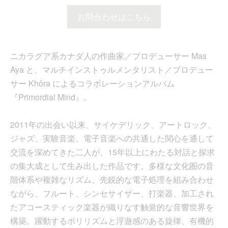
お問合わせはこちら
ニカラグア系カナダ人の作曲家／プロデューサー Mas
Aya と、マルチインストゥルメンタリスト／プロデュー
サー Khôra によるコラボレーションアルバム
『Primordial Mind』。
2011年の出会い以来、サイケデリック、アートロック、
ジャズ、実験音楽、電子音楽への共通した関心を通して
交流を深めてきた二人が、15年以上にわたる対話と探求
の集大成として生み出した作品です。多様な文化圏の音
階体系や複雑なリズム、先鋭的な電子処理を組み合わせ
ながら、フルート、シンセサイザー、打楽器、加工され
たアコースティック楽器が織りなす触覚的な音響世界を
構築。躍動するポリリズムと浮遊感のある旋律、有機的