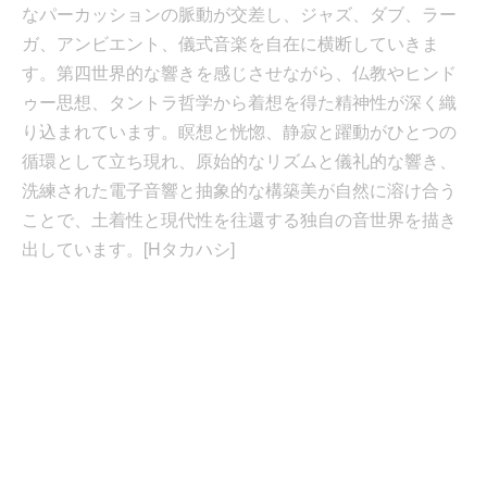
なパーカッションの脈動が交差し、ジャズ、ダブ、ラー
ガ、アンビエント、儀式音楽を自在に横断していきま
す。第四世界的な響きを感じさせながら、仏教やヒンド
ゥー思想、タントラ哲学から着想を得た精神性が深く織
り込まれています。瞑想と恍惚、静寂と躍動がひとつの
循環として立ち現れ、原始的なリズムと儀礼的な響き、
洗練された電子音響と抽象的な構築美が自然に溶け合う
ことで、土着性と現代性を往還する独自の音世界を描き
出しています。[Hタカハシ]