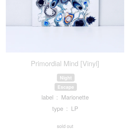
Primordial Mind [Vinyl]
Night
Escape
label
Marionette
type
LP
sold out