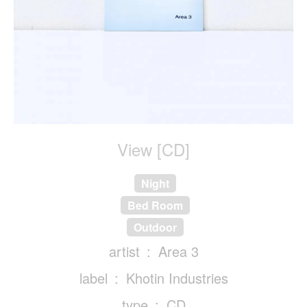
View [CD]
Night
Bed Room
Outdoor
artist
Area 3
label
Khotin Industries
type
CD