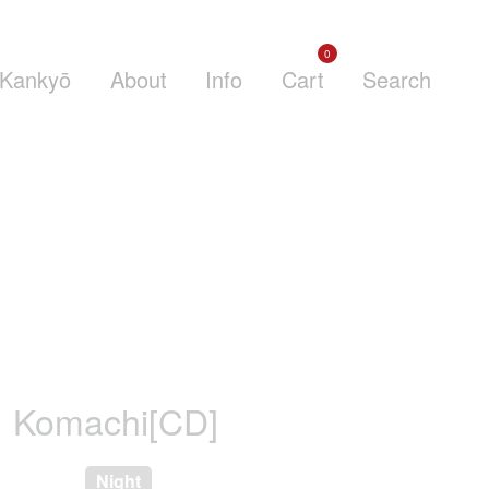
0
Kankyō
About
Info
Cart
Search
Komachi[CD]
Night