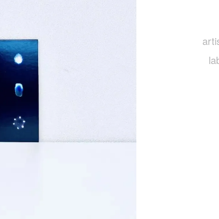
arti
la