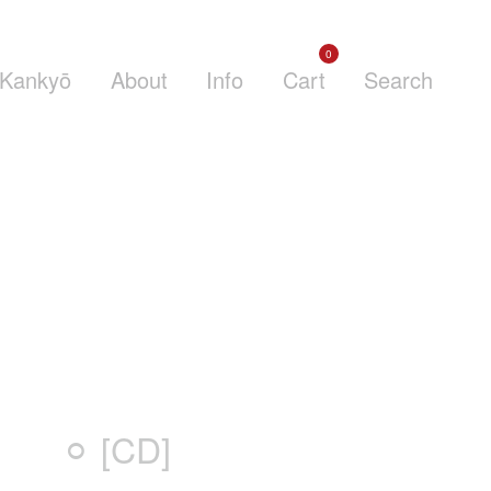
0
Kankyō
About
Info
Cart
Search
⚪︎ [CD]