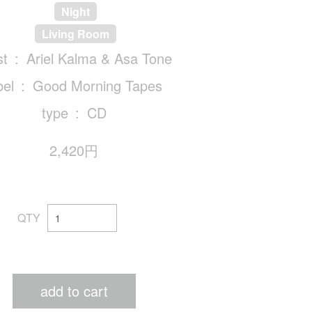
Night
Living Room
st
Ariel Kalma & Asa Tone
bel
Good Morning Tapes
type
CD
2,420円
QTY
add to cart