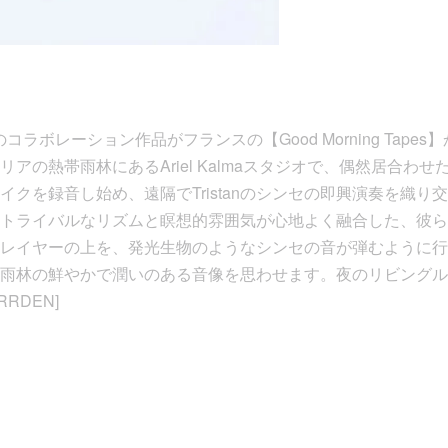
 Toneのコラボレーション作品がフランスの【Good Morning Ta
の熱帯雨林にあるAriel Kalmaスタジオで、偶然居合わせたMel
イクを録音し始め、遠隔でTristanのシンセの即興演奏を織り
トライバルなリズムと瞑想的雰囲気が心地よく融合した、彼ら
レイヤーの上を、発光生物のようなシンセの音が弾むように行
雨林の鮮やかで潤いのある音像を思わせます。夜のリビングル
RDEN]