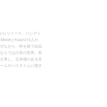
pes】からリリース。パンデミ
atiとKaaziの3人が、
交ぜながら、時を経て結晶
ならではの音の世界。有
き来し、立体感のある音
ームやバスタイムに聴き