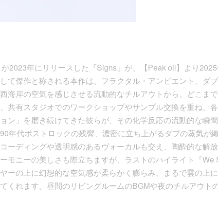
nk が2023年にリリースした『Signs』が、【Peak oil】より
して傑作と称される本作は、フラクタル・アンビエント、ダブ
西海岸の空気を感じさせる流動的なチルアウトから、どこまで
、共有スタジオでのワークショップやサンプル交換を重ね、各
ョン」を磨き続けてきた彼らが、その化学反応の流動的な瞬間
90年代ポストロックの残響、濃密に立ち上がるダブの蒸気が
コーディングや透明感のあるヴォーカルも交え、陶酔的な解放
ニーの美しさも際立ちますが、ラストのハイライト『We Should
ヤーの上に幻想的な空気感が柔らかく膨らみ、まるで雲の上に
てくれます。昼間のリビングルームのBGMや夜のチルアウト