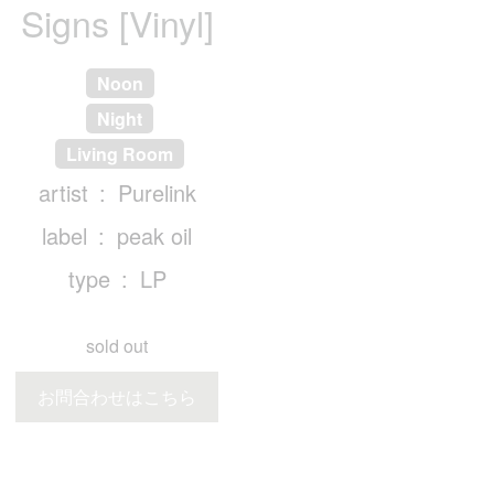
Signs [Vinyl]
Noon
Night
Living Room
artist
Purelink
label
peak oil
type
LP
sold out
お問合わせはこちら