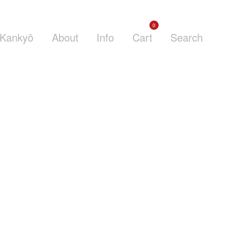
0
Kankyō
About
Info
Cart
Search