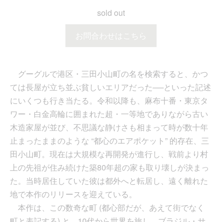
sold out
お問合わせはこちら
グーグルで港区・三田小山町の名を検索すると、かつ
ては長屋が立ち並ぶ貧しいエリアだった──といった記述
にいくつも行き当たる。令和以降も、麻布十番・東京タ
ワー・白金高輪に囲まれた超・一等地でありながら古い
木造家屋が並び、不思議な静けさも相まって時が数十年
止まったままのような “都心のエアポケット” 的存在、三
田小山町。現在は大規模な再開発が進行し、戦前より村
上の先祖が住み続けた築80年超の家も取り壊しが決まっ
た。当時居住していた彼は都外へと転居し、遠く離れた
地で本作のリリースを迎えている。
本作は、この数奇な町 (都心部だが、あえて街でなく
町と表記する) と、10代から世界を旅し、ブラジル・サ