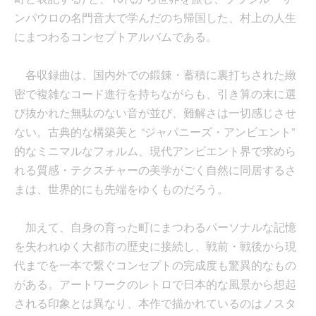
ンパウロの名門音大で学んだのち帰国した、村上の人生
にまつわるコンセプトアルバムである。
各収録曲は、国内外での鍛錬・蓄積に裏打ちされた緻
密で複雑なコード進行を持ちながらも、引き算の末に選
び抜かれた無駄のない音が並び、難解さは一切感じさせ
ない。古典的な構築美と “ジャパニーズ・アンビエント”
的なミニマルなフォルム、現代アンビエント界で求めら
れる質感・テクスチャーの美学がごく自然に同居するさ
まは、世界的にも先端をゆくものだろう。
加えて、自身の育った町にまつわるパーソナルな記憶
を失われゆく大都市の歴史に接続し、戦前・戦後から現
代までを一本で繋ぐコンセプトの完成度も驚異的なもの
がある。アートワークのレトロで日本的な風景から想起
される印象とは異なり、本作で描かれているのはノスタ