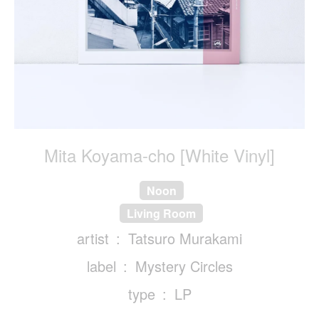
Mita Koyama-cho [White Vinyl]
Noon
Living Room
artist
Tatsuro Murakami
label
Mystery Circles
type
LP