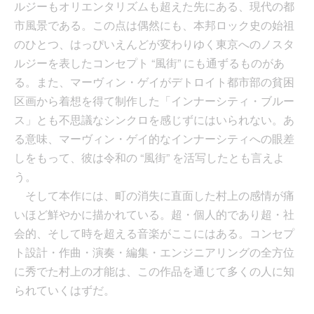
ルジーもオリエンタリズムも超えた先にある、現代の都
市風景である。この点は偶然にも、本邦ロック史の始祖
のひとつ、はっぴいえんどが変わりゆく東京へのノスタ
ルジーを表したコンセプト “風街” にも通ずるものがあ
る。また、マーヴィン・ゲイがデトロイト都市部の貧困
区画から着想を得て制作した「インナーシティ・ブルー
ス」とも不思議なシンクロを感じずにはいられない。あ
る意味、マーヴィン・ゲイ的なインナーシティへの眼差
しをもって、彼は令和の “風街” を活写したとも言えよ
う。
そして本作には、町の消失に直面した村上の感情が痛
いほど鮮やかに描かれている。超・個人的であり超・社
会的、そして時を超える音楽がここにはある。コンセプ
ト設計・作曲・演奏・編集・エンジニアリングの全方位
に秀でた村上の才能は、この作品を通じて多くの人に知
られていくはずだ。