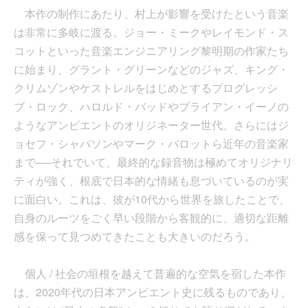
本作の制作にあたり、村上が影響を受けたという音楽
は非常に多岐に渡る。ジョー・ミークやレイモンド・ス
コットといった音楽エンジニアリング黎明期の作家たち
に始まり、グラント・グリーンなどのジャズ、キング・
クリムゾンやケストレルをはじめとするプログレッシ
ブ・ロック、ハロルド・バッドやブライアン・イーノの
ようなアンビエントのオリジネーター世代、さらにはジ
ョセフ・シャバソンやマーク・バロットら近年の音楽家
まで──それでいて、最終的な録音物は極めてオリジナリ
ティが強く、根底で日本的な情緒も息づいているのが実
に面白い。これは、彼が10代から世界を旅したことで、
自身のルーツをごく早い段階から客観的に、適切な距離
感を保って見つめてきたことも大きいのだろう。
個人 / 社会の垣根を越えて普遍的な空気を宿した本作
は、2020年代の日本アンビエント史に残るものであり、