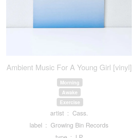
Ambient Music For A Young Girl [vinyl]
Morning
Awake
Exercise
artist
Cass.
label
Growing Bin Records
type
LP