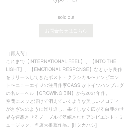
sold out
お問合わせはこちら
［再入荷］
これまで【INTERNATIONAL FEEL】、【INTO THE
LIGHT】、【EMOTIONAL RESPONSE】などから良作
をリリースしてきたポスト・クラシカル〜アンビエン
ト〜ニューエイジの注目作家CASS.がドイツハンブルグ
の名レーベル【GROWING BIN】から2021年作。
空間にスッと溶けて消えていくような美しいメロディー
がさざ波のように繰り返し、果てしなく広がる白亜の世
界を連想させるノーブルで洗練されたアンビエント・ミ
ュージック。当店大推薦作品。[Hタカハシ]