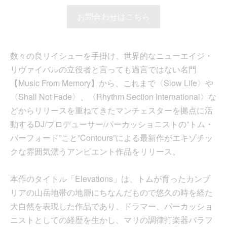
お問合わせはこちら
数々の良リイシューを手掛け、世界的なニューエイジ・
リヴァイバルの立役者と言っても過言ではない名門
【Music From Memory】から、これまで〈Slow Life〉や
〈Shall Not Fade〉、〈Rhythm Section International〉な
どからリリースを重ねてきたマンチェスターを拠点に活
動するDJ/プロデューサー/パーカッショニストの”トム・
バーフォード”こと”Contours”による最新作がエキゾチッ
クな雰囲気漂うアンビエント作品をリリース。
本作のタイトル「Elevations」は、トムが育ったカンブ
リアの山岳地帯の地層にちなんだもので悠久の時を経た
大自然を表現した作品であり、ドラマー、パーカッショ
ニストとしての経歴を生かし、マリの調律打楽器バラフ