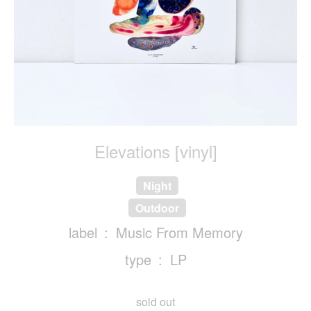
Elevations [vinyl]
Night
Outdoor
label
Music From Memory
type
LP
sold out