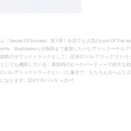
ret Of Sounds〉第1弾！当店でも人気のLord Of The Isles、
、Joe Morris、Seahawksら大御所まで参加したバレアリック〜
諸島のサウンドトラックとして、従来の”バレアリック”という
としても機能している、黄昏時のビーチパーティーで絶大な効
のバレアリックトラックといった趣きで、もちろんホームリス
になります。[DJサモハンキンポー]