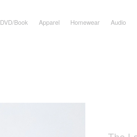
DVD/Book
Apparel
Homewear
Audio
The La