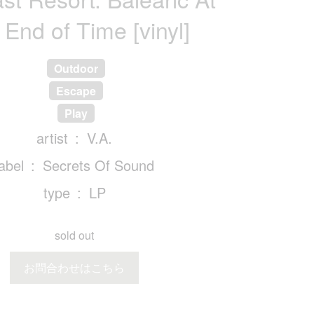
End of Time [vinyl]
Outdoor
Escape
Play
artist
V.A.
label
Secrets Of Sound
type
LP
sold out
お問合わせはこちら