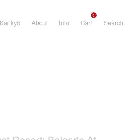
0
Kankyō
About
Info
Cart
Search
st Resort: Balearic At