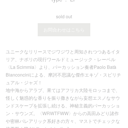
sold out
お問合わせはこちら
ユニークなリリースでジワジワと周知されつつあるイタ
リア、ナポリの現行ワールドミュージック・レーベル
〈La Scimmia〉より、パーカッション奏者Paolo Batà
Bianconciniによる、摩訶不思議な傑作エキゾ・スピリチ
ュアル・ジャズ！
地中海からアラブ、果てはアフリカ大陸モロッコまで、
怪しく魅惑的な香りを振り撒きながら妄想エスノなサウ
ンドスケープを拡張し続ける、神秘主義的パーカッショ
ン・サウンズ。〈WRWTFWW〉からの高田みどり諸作
や密林バレアリック系好きの方々、マストでチェックな