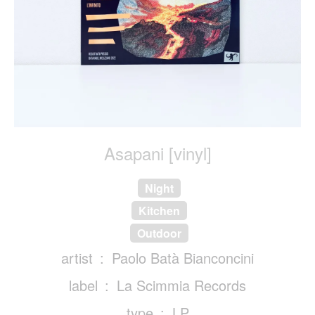
Asapani [vinyl]
Night
Kitchen
Outdoor
artist
Paolo Batà Bianconcini
label
La Scimmia Records
type
LP