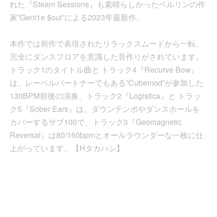
れた『Steam Sessions』も素晴らしかったベルリンの作
家”Gent1e $oul”による2023年最新作。
本作では前作で表現されたリラックスムードから一転、
完全にダンスフロアを意識した音作りがされています。
トラック1のタイトル曲と トラック4『Recurve Bow』
は、レーベルパートナーでもある”Cubemod”が参加した
130BPM前後の演奏、トラック2『Logistica』と トラッ
ク5『Sober Ears』は、ダウンテンポやダンスホールを
カバーするサブ100で、トラック3『Geomagnetic
Reversal』は80/160bpmとオールラウンダーな一枚に仕
上がっています。【Hタカハシ】