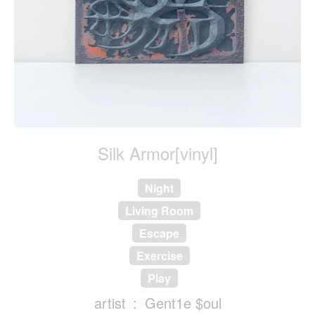
Silk Armor[vinyl]
Night
Living Room
Escape
Exercise
Play
artist
Gent1e $oul