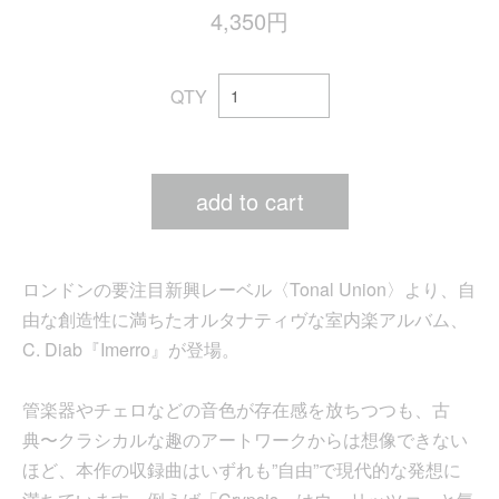
4,350円
QTY
add to cart
ロンドンの要注目新興レーベル〈Tonal Union〉より、自
由な創造性に満ちたオルタナティヴな室内楽アルバム、
C. Diab『Imerro』が登場。
管楽器やチェロなどの音色が存在感を放ちつつも、古
典〜クラシカルな趣のアートワークからは想像できない
ほど、本作の収録曲はいずれも”自由”で現代的な発想に