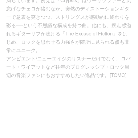
満ちています。例えば「Crypsis」はウーリッツァーと気
怠げなチェロが絡むなか、突然のディストーションギタ
ーで意表を突きつつ、ストリングスが感動的に終わりを
彩る──という不思議な構成を持つ曲。他にも、疾走感溢
れるギターリフが聴ける「The Excuse of Fiction」をは
じめ、ロックを思わせる力強さが随所に見られる点も非
常にユニーク。
アンビエント/ニューエイジのリスナーだけでなく、ロバ
ート・ワイアットなど往年のプログレッシブ・ロック周
辺の音楽ファンにもおすすめしたい逸品です。[TOMC]