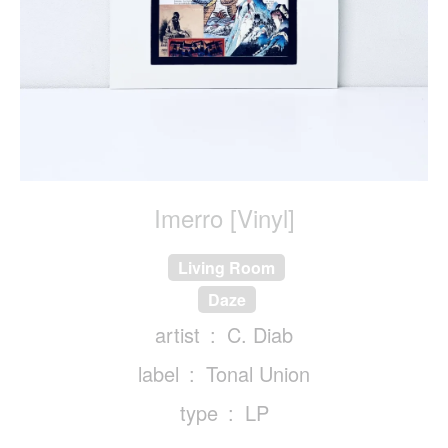
Imerro [Vinyl]
Living Room
Daze
artist
C. Diab
label
Tonal Union
type
LP