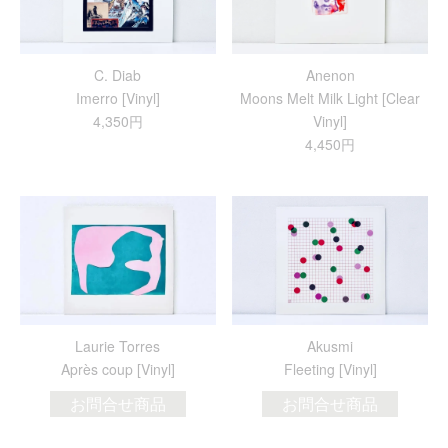
C. Diab
Anenon
Imerro [Vinyl]
Moons Melt Milk Light [Clear
4,350円
Vinyl]
4,450円
Laurie Torres
Akusmi
Après coup [Vinyl]
Fleeting [Vinyl]
お問合せ商品
お問合せ商品