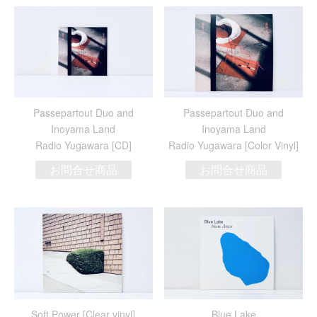
Passepartout Duo and
Passepartout Duo and
Inoyama Land
Inoyama Land
Radio Yugawara [CD]
Radio Yugawara [Color Vinyl]
お問合せ商品
お問合せ商品
Soft Power [Clear vinyl]
Blue Lake