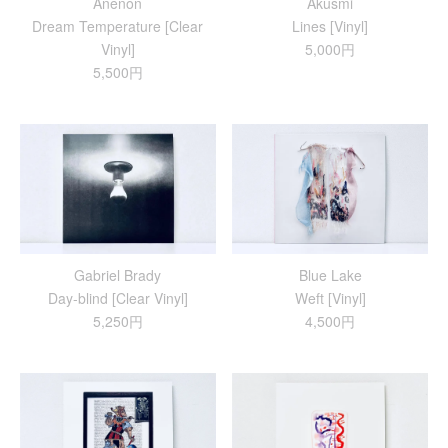
Anenon
Akusmi
Dream Temperature [Clear
Lines [Vinyl]
Vinyl]
5,000円
5,500円
Gabriel Brady
Blue Lake
Day-blind [Clear Vinyl]
Weft [Vinyl]
5,250円
4,500円