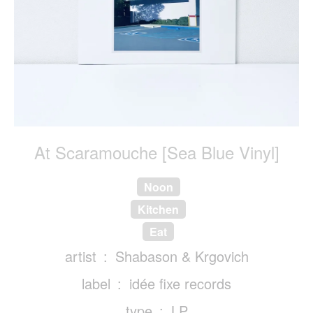
At Scaramouche [Sea Blue Vinyl]
Noon
Kitchen
Eat
artist
Shabason & Krgovich
label
idée fixe records
type
LP