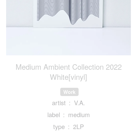
Medium Ambient Collection 2022
White[vinyl]
Work
artist
V.A.
label
medium
type
2LP