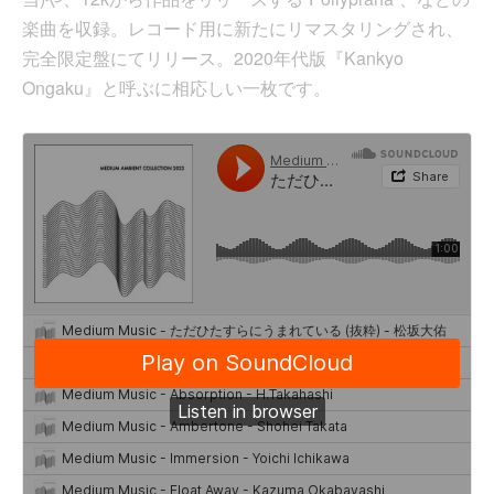
楽曲を収録。レコード用に新たにリマスタリングされ、
完全限定盤にてリリース。2020年代版『Kankyo
Ongaku』と呼ぶに相応しい一枚です。