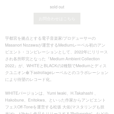
sold out
お問合わせはこちら
宇都宮を拠点とする電子音楽家/プロデューサーの
Masanori Nozawaが運営するMediumレーベル初のアン
ビエント・コンピレーションとして、2022年にリリース
され各所即完となった『Medium Ambient Collection
2022』が、WHITEとBLACKの2種類でMediumとディス
クユニオン傘下astrollageレーベルとのコラボレーション
により待望のレコード化。
WHITEバージョンは、Yumi Iwaki、H.Takahashi 、
Hakobune、Enitokwa、といった作家からアンビエント
フェスOff-Toneを運営する松坂 大佑(マスタリングも担
当)や、12kから作品をリリースする”Pollypraha”、などの