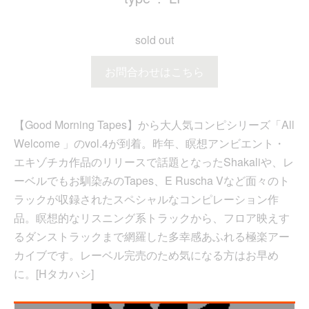
sold out
お問合わせはこちら
【Good Morning Tapes】から大人気コンピシリーズ「All
Welcome 」のvol.4が到着。昨年、瞑想アンビエント・
エキゾチカ作品のリリースで話題となったShakaliや、レ
ーベルでもお馴染みのTapes、E Ruscha Vなど面々のト
ラックが収録されたスペシャルなコンピレーション作
品。瞑想的なリスニング系トラックから、フロア映えす
るダンストラックまで網羅した多幸感あふれる極楽アー
カイブです。レーベル完売のため気になる方はお早め
に。[Hタカハシ]