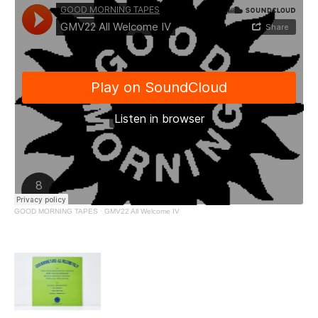
GOOD MORNING TAPES
·
GMV22 All Welcome IV