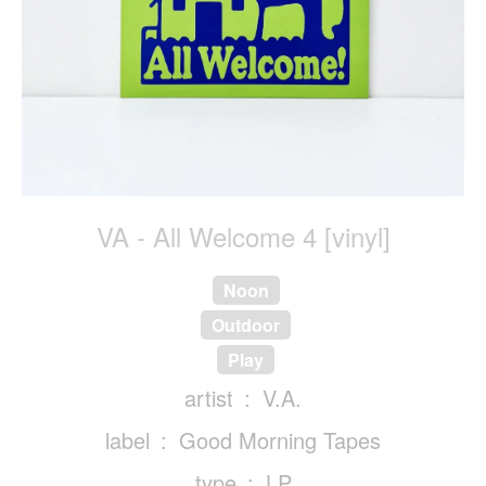
VA - All Welcome 4 [vinyl]
Noon
Outdoor
Play
artist
V.A.
label
Good Morning Tapes
type
LP