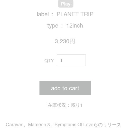
Play
label
PLANET TRIP
type
12inch
3,230円
QTY
add to cart
在庫状況：残り1
Caravan、Mameen 3、Symptoms Of Loveらのリリース