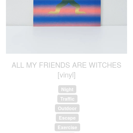
ALL MY FRIENDS ARE WITCHES
[vinyl]
Night
Traffic
Outdoor
Escape
Exercise