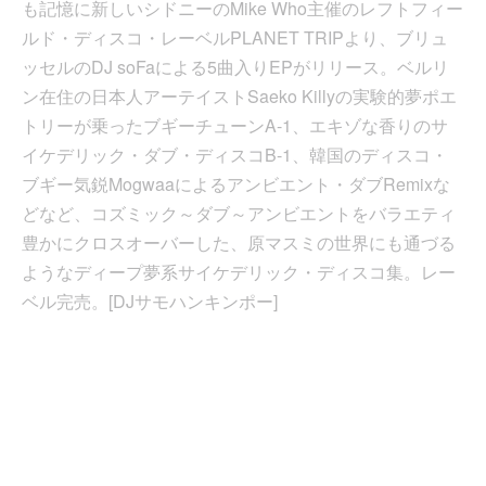
も記憶に新しいシドニーのMike Who主催のレフトフィー
ルド・ディスコ・レーベルPLANET TRIPより、ブリュ
ッセルのDJ soFaによる5曲入りEPがリリース。ベルリ
ン在住の日本人アーテイストSaeko Killyの実験的夢ポエ
トリーが乗ったブギーチューンA-1、エキゾな香りのサ
イケデリック・ダブ・ディスコB-1、韓国のディスコ・
ブギー気鋭Mogwaaによるアンビエント・ダブRemixな
どなど、コズミック～ダブ～アンビエントをバラエティ
豊かにクロスオーバーした、原マスミの世界にも通づる
ようなディープ夢系サイケデリック・ディスコ集。レー
ベル完売。[DJサモハンキンポー]