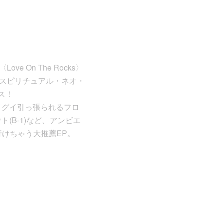
ove On The Rocks〉
nのスピリチュアル・ネオ・
ース！
イグイ引っ張られるフロ
(B-1)など、アンビエ
けちゃう大推薦EP。