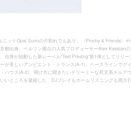
ユニットOpal Sunnの片割れでもあり、〈Pinchy & Friends〉や〈L
都出身、ベルリン拠点の人気プロデューサーAlex Kassia
、自身が始動した新レーベル”Test Presing”第1弾としてリリ
ーが美しいアンビエント・トランス(A-1)、ベースラインでグ
ハウス(A-2)、明け方に聞きたいドリーミーな昇天系チルアウト
いいところを凝縮した、DJプレイもホームリスニングも両方行