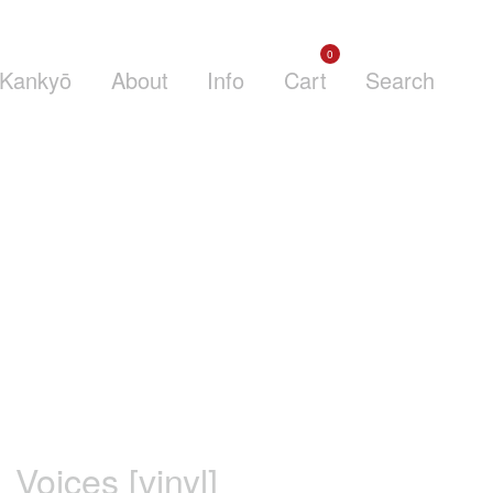
0
Kankyō
About
Info
Cart
Search
Voices [vinyl]