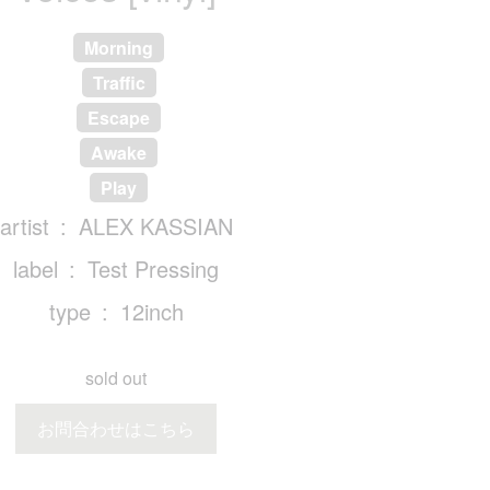
Morning
Traffic
Escape
Awake
Play
artist
ALEX KASSIAN
label
Test Pressing
type
12inch
sold out
お問合わせはこちら