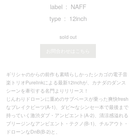
label
NAFF
type
12inch
sold out
お問合わせはこちら
ギリシャの
からの前作も素晴らしかったシカゴの電子音
楽トリオPurelinkによる最新12inchが、カナダのダンス
シーンを牽引する名門
よりリリース！
じんわりドローンに重めのサブベースが乗った爽快fresh
なブレイクビーツ(A-1)、ダビ〜なシンセ一本で最後まで
持っていく激渋ダブ・アンビエント(A-2)、清涼感溢れる
ブリージンなアンビエント・テクノ(B-1)、チルアウト・
ドローンなDnB(B-2)と、