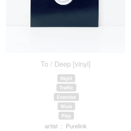
To / Deep [vinyl]
Night
Traffic
Exercise
Work
Play
artist
Purelink