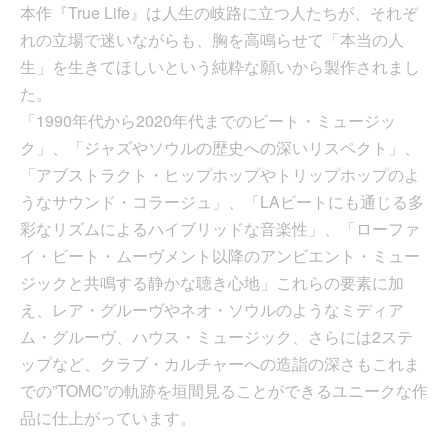
本作『True Life』は人生の岐路に立つ人たちが、それぞ
れの立場で迷いながらも、胸を高鳴らせて「本当の人
生」を生きてほしいという純粋な願いから製作されまし
た。
「1990年代から2020年代までのビート・ミュージッ
ク」、「ジャズやソウルの歴史への深いリスペクト」、
「アブストラクト・ヒップホップやトリップホップのよ
うなサウンド・コラージュ」、「LAビートにも通じる多
彩なリズムによるハイブリッドな音楽性」、「ローファ
イ・ビート・ムーヴメント以降のアンビエント・ミュー
ジックと共鳴する静かな聴き心地」これらの要素に加
え、レア・グルーヴやネオ・ソウルのようなミディア
ム・グルーヴ、ハウス・ミュージック、さらには2ステ
ップなど、クラブ・カルチャーへの造詣の深さもこれま
での”TOMC”の軌跡を垣間見ることができるユニークな作
品に仕上がっています。