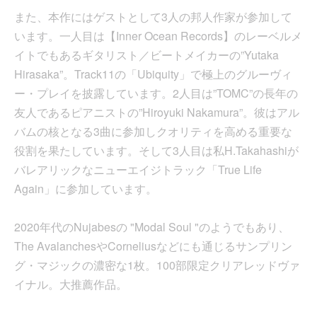
また、本作にはゲストとして3人の邦人作家が参加して
います。一人目は【Inner Ocean Records】のレーベルメ
イトでもあるギタリスト／ビートメイカーの”Yutaka
Hirasaka”。Track11の「Ubiquity」で極上のグルーヴィ
ー・プレイを披露しています。2人目は”TOMC”の長年の
友人であるピアニストの”Hiroyuki Nakamura”。彼はアル
バムの核となる3曲に参加しクオリティを高める重要な
役割を果たしています。そして3人目は私H.Takahashiが
バレアリックなニューエイジトラック「True Life
Again」に参加しています。
2020年代のNujabesの "Modal Soul "のようでもあり、
The AvalanchesやCorneliusなどにも通じるサンプリン
グ・マジックの濃密な1枚。100部限定クリアレッドヴァ
イナル。大推薦作品。