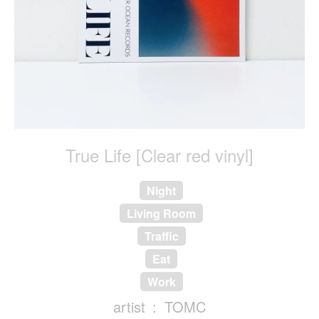
True Life [Clear red vinyl]
Night
Living Room
Traffic
Eat
Work
artist
TOMC