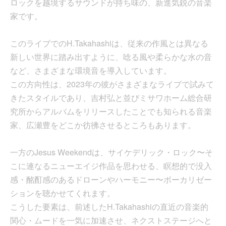
ロックを越境するサウンドが持ち味の、新進気鋭の音楽
家です。
このライブでのH.Takahashiは、従来の作風とは異なる
新しい世界に踏み出すように、唸る風や柔らかな水の音
など、さまざまな環境音を導入しています。
この方向性は、2023年の彼がさまざまなライブで試みて
きたスタイルであり、吉村弘と並びミサワホーム総合研
究所からアルバムをリリースしたことでも知られる音楽
家、広瀬豊をどこか彷彿させるところもあります。
一方のJesus Weekendは、サイケデリック・ロック〜そ
こに連なるニューエイジ作品を思わせる、瞑想的で没入
感・酩酊感のあるドローンやハーモニー〜ボーカリゼー
ションを聴かせてくれます。
こうした要素は、前述したH.Takahashiの直近の音楽的
関心・ムードを一気に加速させ、ネクストステージへと