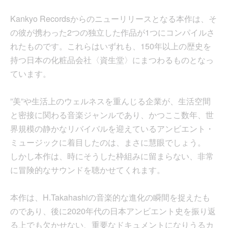
Kankyo Recordsからのニューリリースとなる本作は、そ
の彼が携わった2つの独立した作品が1つにコンパイルさ
れたものです。これらはいずれも、150年以上の歴史を
持つ日本の化粧品会社〈資生堂〉にまつわるものとなっ
ています。
”美”や生活上のウェルネスを重んじる企業が、生活空間
と密接に関わる音楽ジャンルであり、かつここ数年、世
界規模の静かなリバイバルを迎えているアンビエント・
ミュージックに着目したのは、まさに慧眼でしょう。
しかし本作は、時にそうした枠組みに留まらない、非常
に冒険的なサウンドを聴かせてくれます。
本作は、H.Takahashiの音楽的な進化の瞬間を捉えたも
のであり、後に2020年代の日本アンビエント史を振り返
る上でも欠かせない、重要なドキュメントになりうるカ