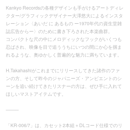
Kankyo Recordsの各種デザインも手がけるアートディレ
クター/グラフィックデザイナー大澤悠大によるインスタ
レーション〈あいだ に あるもの ー1970年代の資生堂雑
誌広告からー〉のために書き下ろされた本楽曲群。
コンパクトな尺の中にメロディックなフックがいくつも
忍ばされ、映像を目で追ううちにいつの間にか心を掴ま
れるような、奥ゆかしく普遍的な魅力に満ちています。
H.Takahashiがこれまでにリリースしてきた諸作のファ
ンの方、そして昨今のジャパニーズ・アンビエントのシ
ーンを追い続けてきたリスナーの方は、ぜひ手に入れて
ほしいマストアイテムです。
────
「KR-006/7」は、カセット2本組＋DLコード仕様でのリ