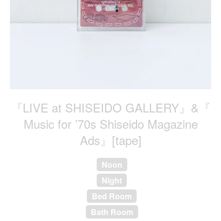
『LIVE at SHISEIDO GALLERY​』​&​『​
Music for ’70s Shiseido Magazine
Ads』[tape]
Noon
Night
Bed Room
Bath Room