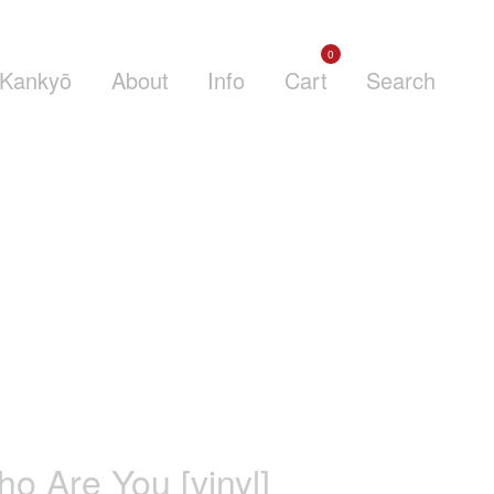
0
Kankyō
About
Info
Cart
Search
o Are You [vinyl]