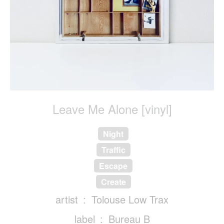
Leave Me Alone [vinyl]
Night
Traffic
Escape
Create
artist
Tolouse Low Trax
label
Bureau B