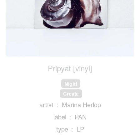
Pripyat [vinyl]
Night
Create
artist
Marina Herlop
label
PAN
type
LP