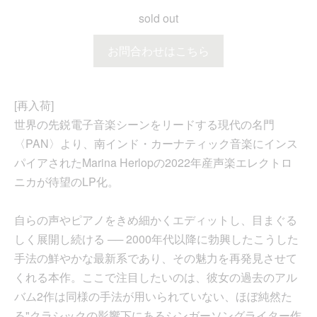
sold out
お問合わせはこちら
[再入荷]
世界の先鋭電子音楽シーンをリードする現代の名門
〈PAN〉より、南インド・カーナティック音楽にインス
パイアされたMarina Herlopの2022年産声楽エレクトロ
ニカが待望のLP化。
自らの声やピアノをきめ細かくエディットし、目まぐる
しく展開し続ける ── 2000年代以降に勃興したこうした
手法の鮮やかな最新系であり、その魅力を再発見させて
くれる本作。ここで注目したいのは、彼女の過去のアル
バム2作は同様の手法が用いられていない、ほぼ純然た
る"クラシックの影響下にあるシンガーソングライター作