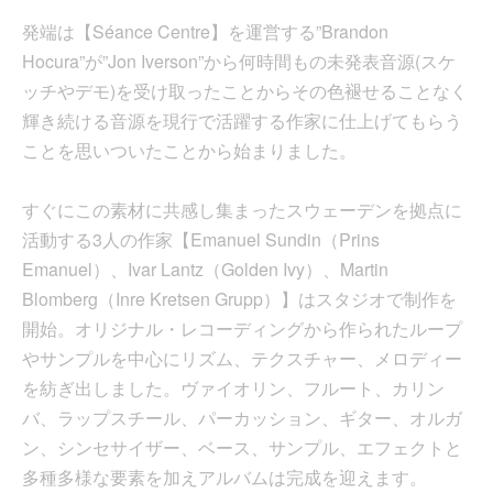
発端は【Séance Centre】を運営する”Brandon
Hocura”が”Jon Iverson”から何時間もの未発表音源(スケ
ッチやデモ)を受け取ったことからその色褪せることなく
輝き続ける音源を現行で活躍する作家に仕上げてもらう
ことを思いついたことから始まりました。
すぐにこの素材に共感し集まったスウェーデンを拠点に
活動する3人の作家【Emanuel Sundin（Prins
Emanuel）、Ivar Lantz（Golden Ivy）、Martin
Blomberg（Inre Kretsen Grupp）】はスタジオで制作を
開始。オリジナル・レコーディングから作られたループ
やサンプルを中心にリズム、テクスチャー、メロディー
を紡ぎ出しました。ヴァイオリン、フルート、カリン
バ、ラップスチール、パーカッション、ギター、オルガ
ン、シンセサイザー、ベース、サンプル、エフェクトと
多種多様な要素を加えアルバムは完成を迎えます。