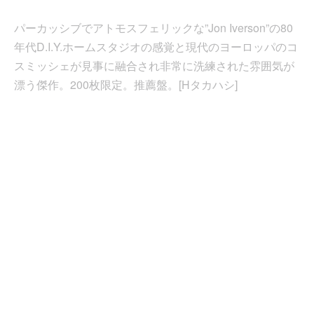
パーカッシブでアトモスフェリックな”Jon Iverson”の80
年代D.I.Y.ホームスタジオの感覚と現代のヨーロッパのコ
スミッシェが見事に融合され非常に洗練された雰囲気が
漂う傑作。200枚限定。推薦盤。[Hタカハシ]