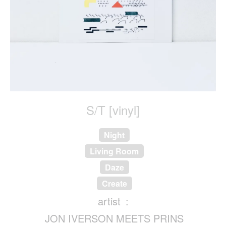
S/T [vinyl]
Night
Living Room
Daze
Create
artist
JON IVERSON MEETS PRINS