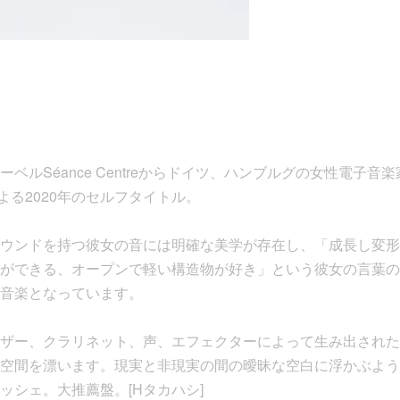
Séance Centreからドイツ、ハンブルグの女性電子音楽家 Mon
Art”による2020年のセルフタイトル。
ウンドを持つ彼女の音には明確な美学が存在し、「成長し変形
ができる、オープンで軽い構造物が好き」という彼女の言葉の
音楽となっています。
ザー、クラリネット、声、エフェクターによって生み出された
空間を漂います。現実と非現実の間の曖昧な空白に浮かぶよう
ッシェ。大推薦盤。[Hタカハシ]