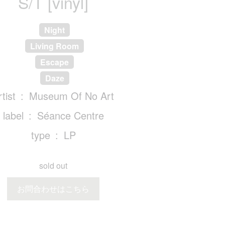
S/T [vinyl]
Night
Living Room
Escape
Daze
rtist
Museum Of No Art
label
Séance Centre
type
LP
sold out
お問合わせはこちら