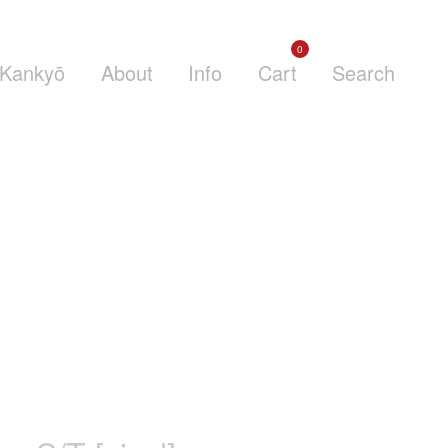
0
Kankyō
About
Info
Cart
Search