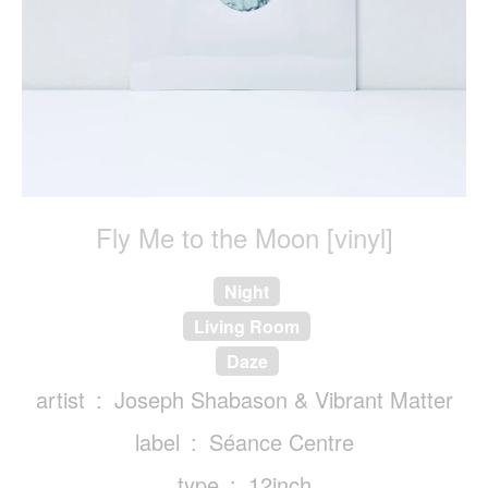
Fly Me to the Moon [vinyl]
Night
Living Room
Daze
artist
Joseph Shabason & Vibrant Matter
label
Séance Centre
type
12inch