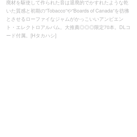
廃材を駆使して作られた音は退廃的でかすれたような乾
いた質感と初期の”Tobacco”や”Boards of Canada”を彷彿
とさせるローファイなジャムがかっこいいアンビエン
ト・エレクトロアルバム。大推薦◎◎◎限定70本。DLコ
ード付属。[Hタカハシ]