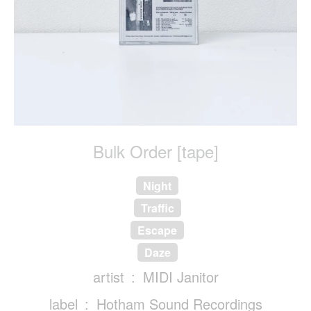
Bulk Order [tape]
Night
Traffic
Escape
Daze
artist
MIDI Janitor
label
Hotham Sound Recordings