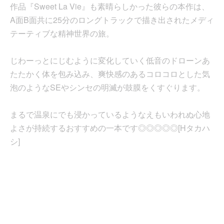
作品『Sweet La Vie』も素晴らしかった彼らの本作は、
A面B面共に25分のロングトラックで描き出されたメディ
テーティブな精神世界の旅。
じわーっとにじむように変化していく低音のドローンあ
たたかく体を包み込み、爽快感のあるコロコロとした気
泡のようなSEやシンセの明滅が鼓膜をくすぐります。
まるで温泉にでも浸かっているようなえもいわれぬ心地
よさが持続するおすすめの一本です◎◎◎◎◎[Hタカハ
シ]