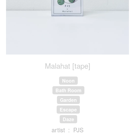
Malahat [tape]
Noon
Bath Room
Garden
Escape
Daze
artist
PJS