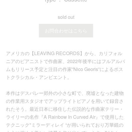
sold out
お問合わせはこちら
アメリカの【LEAVING RECORDS】から、カリフォル
ニアのピアニストで作曲家、2022年後半にはフルアルバ
ムもリリース予定と注目の作家”Nico Georis”によるポス
トクラシカル・アンビエント。
本作はデスバレー郊外の小さな町で、廃墟となった建物
の作業用スタジオでアップライトピアノを用いて録音さ
れたそう。最近日本に移住した伝説的な作曲家テリー・
ライリーの名作『A Rainbow In Curved Air』で使用した
テクニック"ミラーディレイ “が用いられており万華鏡の