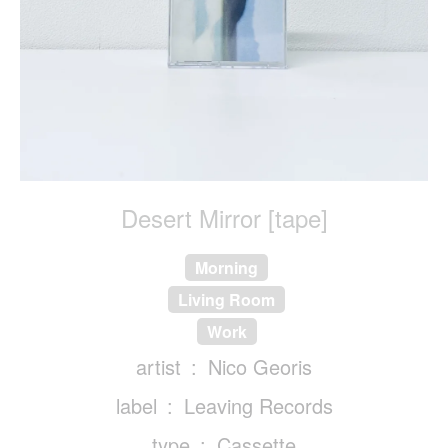
Desert Mirror [tape]
Morning
Living Room
Work
artist
Nico Georis
label
Leaving Records
type
Cassette