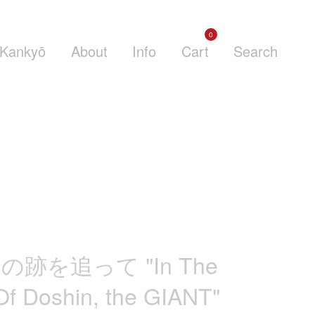
0
Kankyō
About
Info
Cart
Search
跡を追って "In The
f Doshin, the GIANT"