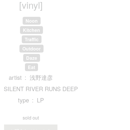
[vinyl]
Noon
Kitchen
Traffic
Outdoor
Daze
Eat
artist
浅野達彦
SILENT RIVER RUNS DEEP
type
LP
sold out