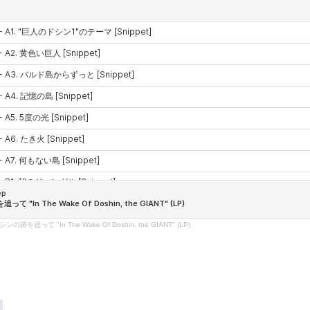
の跡を追って "In The Wake Of Doshin, the GIANT" (LP)