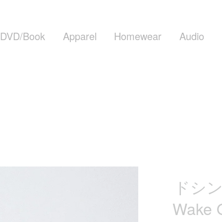
DVD/Book
Apparel
Homewear
Audio
ドシンの
Wake O