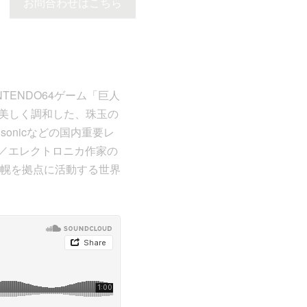
お問合わせはこちら
INTENDO64ゲーム「巨人
と美しく調和した、珠玉の
sonicなどの国内重要レ
録音／エレクトロニカ作家の
幌を拠点に活動する世界