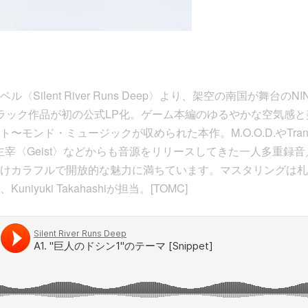
Silent River Runs Deep〉より、架空の南国が舞台のN
ラック作品が初の公式LP化。ゲーム本編のゆるやかな空気感
〜モンド・ミュージックが収められた本作。M.O.O.D.やTran
pire主宰〈Geist〉などからも音源をリリースしてきた一人多重
けカラフルで開放的な魅力に満ちています。マスタリングは札
iyuki Takahashiが担当。[TOMC]