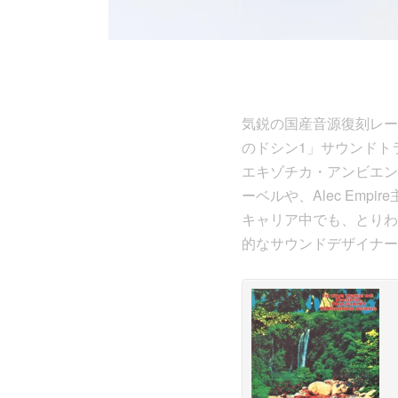
気鋭の国産音源復刻レーベル〈
のドシン1」サウンドト
エキゾチカ・アンビエント
ーベルや、Alec Em
キャリア中でも、とりわ
的なサウンドデザイナー、Kun