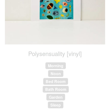
Polysensuality [vinyl]
Morning
Noon
Bed Room
Bath Room
Garden
Sleep