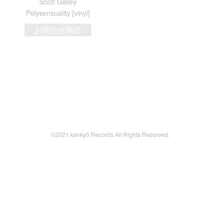
Scott Gailey
Polysensuality [vinyl]
お問合せ商品
©2021 kankyō Records All Rights Reserved.