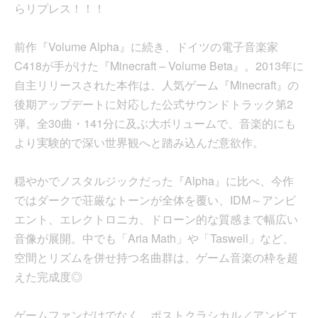
らリプレス！！！
前作『Volume Alpha』に続き、ドイツの電子音楽家
C418が手がけた『Minecraft – Volume Beta』。2013年に
自主リリースされた本作は、人気ゲーム『Minecraft』の
後期アップデートに対応した公式サウンドトラック第2
弾。全30曲・141分に及ぶ大ボリュームで、音楽的にも
より実験的で深い世界観へと踏み込んだ意欲作。
穏やかでノスタルジックだった『Alpha』に比べ、今作
ではダークで荘厳なトーンが全体を覆い、IDM～アンビ
エント、エレクトロニカ、ドローン的な質感まで幅広い
音像が展開。中でも「Aria Math」や「Taswell」など、
空間とリズムを併せ持つ名曲群は、ゲーム音楽の枠を超
えた完成度◎
ゲームファンだけでなく、ポストクラシカル／アンビエ