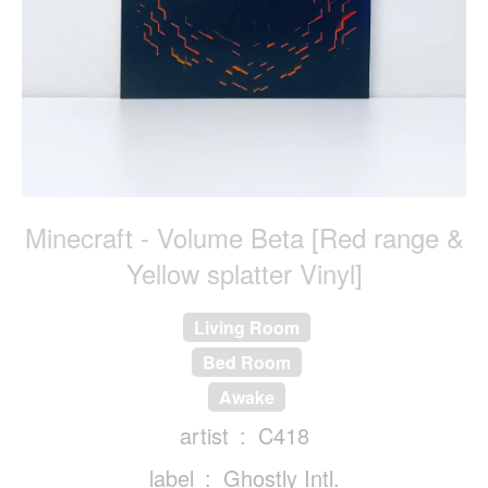
Minecraft - Volume Beta [Red range &
Yellow splatter Vinyl]
Living Room
Bed Room
Awake
artist
C418
label
Ghostly Intl.